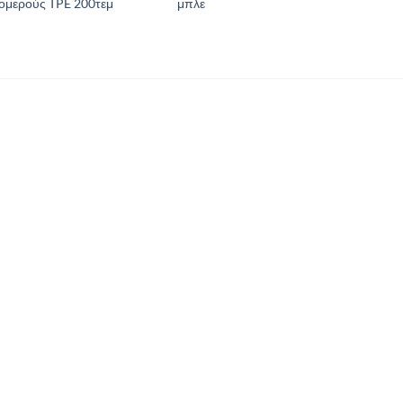
ομερούς TPE 200τεμ
μπλε