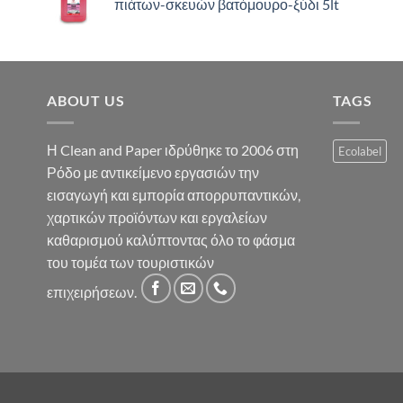
πιάτων-σκευών βατόμουρο-ξύδι 5lt
ABOUT US
TAGS
Η Clean and Paper ιδρύθηκε το 2006 στη
Ecolabel
Ρόδο με αντικείμενο εργασιών την
εισαγωγή και εμπορία απορρυπαντικών,
χαρτικών προϊόντων και εργαλείων
καθαρισμού καλύπτοντας όλο το φάσμα
του τομέα των τουριστικών
επιχειρήσεων.