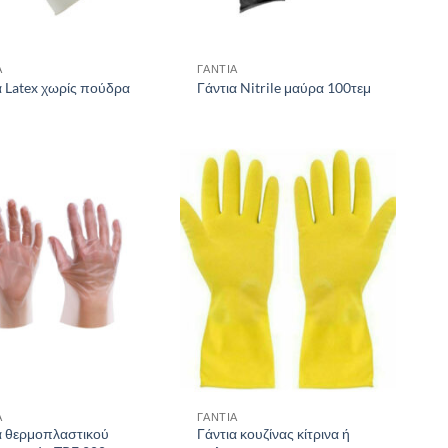
Α
ΓΑΝΤΙΑ
α Latex χωρίς πούδρα
Γάντια Nitrile μαύρα 100τεμ
Α
ΓΑΝΤΙΑ
α θερμοπλαστικού
Γάντια κουζίνας κίτρινα ή