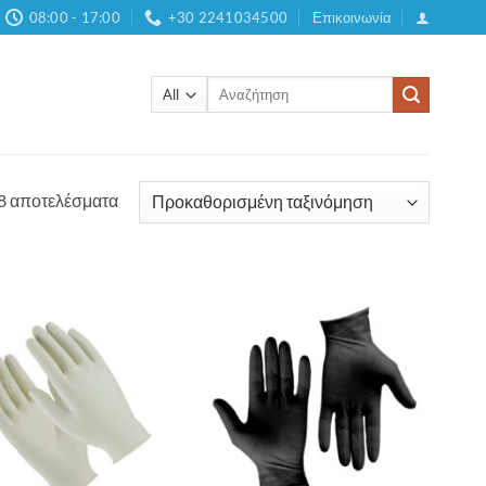
08:00 - 17:00
+30 2241034500
Επικοινωνία
Αναζήτηση
για:
 8 αποτελέσματα