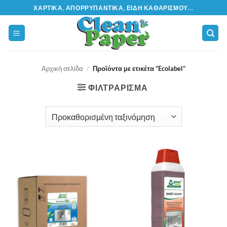
Μετάβαση
ΧΑΡΤΙΚΆ, ΑΠΟΡΡΥΠΑΝΤΙΚΆ, ΕΊΔΗ ΚΑΘΑΡΙΣΜΟΎ...
στο
περιεχόμενο
Αρχική σελίδα
/
Προϊόντα με ετικέτα “Ecolabel”
ΦΙΛΤΡΆΡΙΣΜΑ