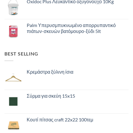
Oxidoc Plus Λευκαντικό οξυγονούχο 10Kg
Palm Υπερυσμπυκνωμένο απορρυπαντικό
πιάτων-σκευών βατόμουρο-ξύδι 5lt
BEST SELLING
Κρεμάστρα ξύλινη ίσια
Σύρμα για σκεύη 15x15
Κουτί πίτσας craft 22x22 100τεμ