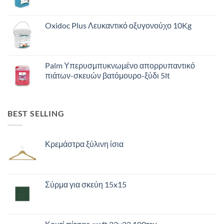
Oxidoc Plus Λευκαντικό οξυγονούχο 10Kg
Palm Υπερυσμπυκνωμένο απορρυπαντικό
πιάτων-σκευών βατόμουρο-ξύδι 5lt
BEST SELLING
Κρεμάστρα ξύλινη ίσια
Σύρμα για σκεύη 15x15