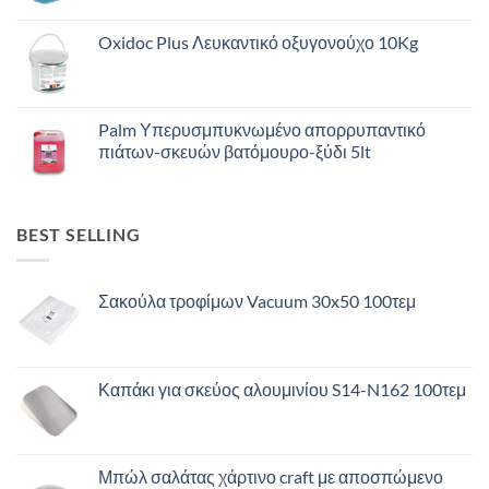
Oxidoc Plus Λευκαντικό οξυγονούχο 10Kg
Palm Υπερυσμπυκνωμένο απορρυπαντικό
πιάτων-σκευών βατόμουρο-ξύδι 5lt
BEST SELLING
Σακούλα τροφίμων Vacuum 30x50 100τεμ
Καπάκι για σκεύος αλουμινίου S14-N162 100τεμ
Μπώλ σαλάτας χάρτινο craft με αποσπώμενο