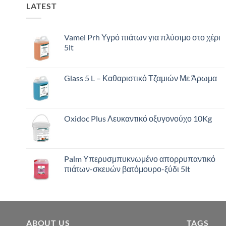
LATEST
Vamel Prh Υγρό πιάτων για πλύσιμο στο χέρι
5lt
Glass 5 L – Καθαριστικό Τζαμιών Με Άρωμα
Oxidoc Plus Λευκαντικό οξυγονούχο 10Kg
Palm Υπερυσμπυκνωμένο απορρυπαντικό
πιάτων-σκευών βατόμουρο-ξύδι 5lt
ABOUT US
TAGS