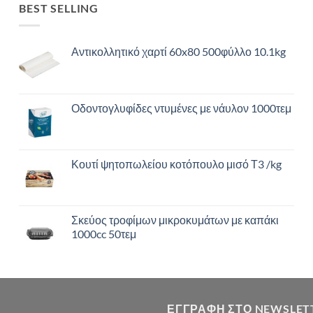
BEST SELLING
Αντικολλητικό χαρτί 60x80 500φύλλο 10.1kg
Οδοντογλυφίδες ντυμένες με νάυλον 1000τεμ
Κουτί ψητοπωλείου κοτόπουλο μισό Τ3 /kg
Σκεύος τροφίμων μικροκυμάτων με καπάκι
1000cc 50τεμ
ΕΓΓΡΑΦΉ ΣΤΟ NEWSLET