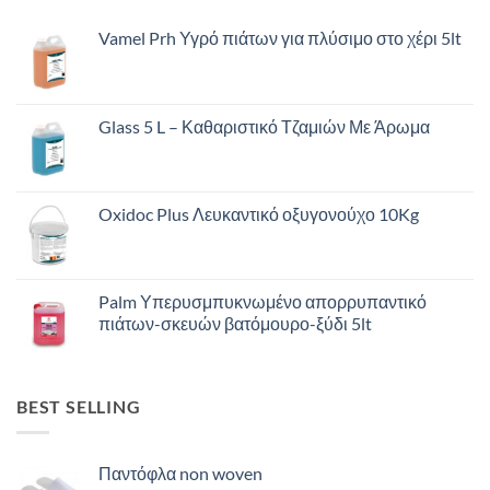
Vamel Prh Υγρό πιάτων για πλύσιμο στο χέρι 5lt
Glass 5 L – Καθαριστικό Τζαμιών Με Άρωμα
Oxidoc Plus Λευκαντικό οξυγονούχο 10Kg
Palm Υπερυσμπυκνωμένο απορρυπαντικό
πιάτων-σκευών βατόμουρο-ξύδι 5lt
BEST SELLING
Παντόφλα non woven