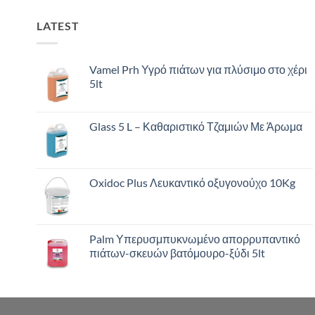
LATEST
Vamel Prh Υγρό πιάτων για πλύσιμο στο χέρι
5lt
Glass 5 L – Καθαριστικό Τζαμιών Με Άρωμα
Oxidoc Plus Λευκαντικό οξυγονούχο 10Kg
Palm Υπερυσμπυκνωμένο απορρυπαντικό
πιάτων-σκευών βατόμουρο-ξύδι 5lt