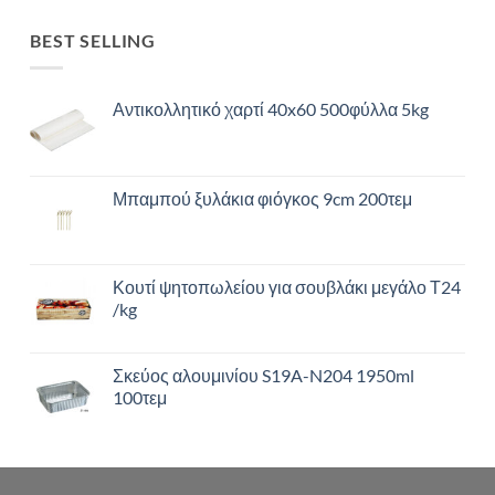
BEST SELLING
Αντικολλητικό χαρτί 40x60 500φύλλα 5kg
Μπαμπού ξυλάκια φιόγκος 9cm 200τεμ
Κουτί ψητοπωλείου για σουβλάκι μεγάλο Τ24
/kg
Σκεύος αλουμινίου S19A-N204 1950ml
100τεμ