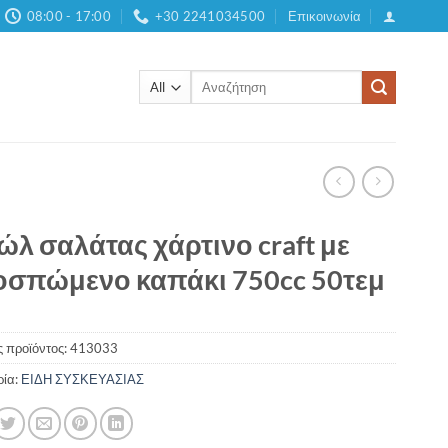
08:00 - 17:00
+30 2241034500
Επικοινωνία
Αναζήτηση
για:
λ σαλάτας χάρτινο craft με
σπώμενο καπάκι 750cc 50τεμ
 προϊόντος:
413033
ρία:
ΕΙΔΗ ΣΥΣΚΕΥΑΣΙΑΣ