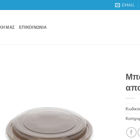
EMAIL
ΙΚΉ ΜΑΣ
ΕΠΙΚΟΙΝΩΝΊΑ
Μπώ
απο
Κωδικός
Κατηγο