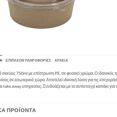
Ή
ΕΠΙΠΛΈΟΝ ΠΛΗΡΟΦΟΡΊΕΣ
ΑΡΧΕΊΑ
 σκεύος 750ml με επίστρωση PE, σε φυσικό χρώμα. Ο ιδανικός τ
ατος σε εσωτερικό χώρο. Αποτελεί ιδανική λύση για τις επιχειρή
και take away υπηρεσίες. Συνδυάζεται με το αντίστοιχο καπάκι γ
ΚΆ ΠΡΟΪΌΝΤΑ