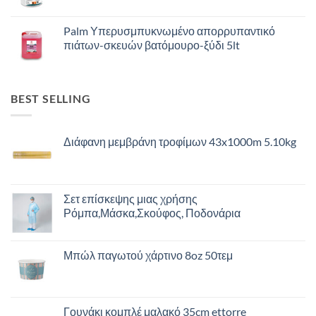
Palm Υπερυσμπυκνωμένο απορρυπαντικό
πιάτων-σκευών βατόμουρο-ξύδι 5lt
BEST SELLING
Διάφανη μεμβράνη τροφίμων 43x1000m 5.10kg
Σετ επίσκεψης μιας χρήσης
Ρόμπα,Μάσκα,Σκούφος, Ποδονάρια
Μπώλ παγωτού χάρτινο 8oz 50τεμ
Γουνάκι κομπλέ μαλακό 35cm ettorre