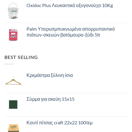
Oxidoc Plus Λευκαντικό οξυγονούχο 10Kg
Palm Υπερυσμπυκνωμένο απορρυπαντικό
πιάτων-σκευών βατόμουρο-ξύδι 5lt
BEST SELLING
Κρεμάστρα ξύλινη ίσια
Σύρμα για σκεύη 15x15
Κουτί πίτσας craft 22x22 100τεμ