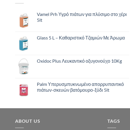
Vamel Prh Υγρό πιάτων για πλύσιμο στο χέρι
5lt
Glass 5 L – Καθαριστικό Τζαμιών Με Άρωμα
Oxidoc Plus Λευκαντικό οξυγονούχο 10Kg
Palm Υπερυσμπυκνωμένο απορρυπαντικό
πιάτων-σκευών βατόμουρο-ξύδι 5lt
ABOUT US
TAGS