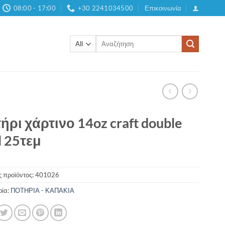
08:00 - 17:00
+30 2241034500
Επικοινωνία
Αναζήτηση
για:
ήρι χάρτινο 14oz craft double
l 25τεμ
 προϊόντος:
401026
ρία:
ΠΟΤΗΡΙΑ - ΚΑΠΑΚΙΑ