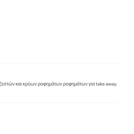
 ζεστών και κρύων ροφημάτων ροφημάτων για take away.