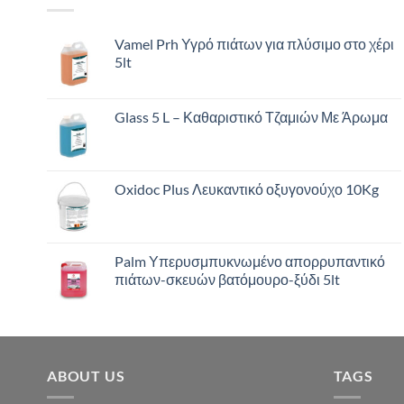
Vamel Prh Υγρό πιάτων για πλύσιμο στο χέρι
5lt
Glass 5 L – Καθαριστικό Τζαμιών Με Άρωμα
Oxidoc Plus Λευκαντικό οξυγονούχο 10Kg
Palm Υπερυσμπυκνωμένο απορρυπαντικό
πιάτων-σκευών βατόμουρο-ξύδι 5lt
ABOUT US
TAGS