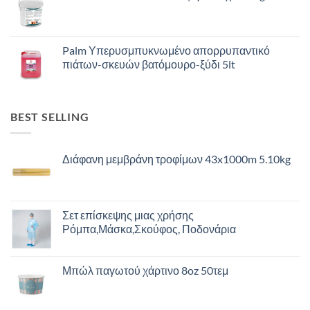
Palm Υπερυσμπυκνωμένο απορρυπαντικό
πιάτων-σκευών βατόμουρο-ξύδι 5lt
BEST SELLING
Διάφανη μεμβράνη τροφίμων 43x1000m 5.10kg
Σετ επίσκεψης μιας χρήσης
Ρόμπα,Μάσκα,Σκούφος, Ποδονάρια
Μπώλ παγωτού χάρτινο 8oz 50τεμ