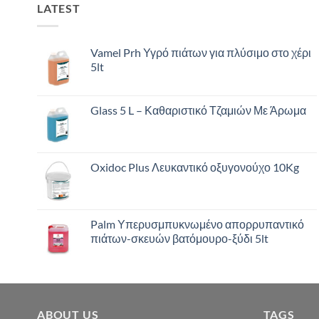
LATEST
Vamel Prh Υγρό πιάτων για πλύσιμο στο χέρι
5lt
Glass 5 L – Καθαριστικό Τζαμιών Με Άρωμα
Oxidoc Plus Λευκαντικό οξυγονούχο 10Kg
Palm Υπερυσμπυκνωμένο απορρυπαντικό
πιάτων-σκευών βατόμουρο-ξύδι 5lt
ABOUT US
TAGS