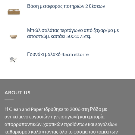
Βάση μεταφοράς ποτηριών 2 θέσεων
Μπώλ σαλάτας τερτάγωνο από ζαχαρ/μο με
αποσπώμ. καπάκι 500cc 75τεμ
Γουνάκι μαλακό 45cm ettorre
ABOUT US
Η Clean and Paper ιδρύθηκε το 2006 στη Ρόδο με
αντικείμενο εργασιών την εισαγωγή και εμπορία
απορρυπαντικών, χαρτικών προϊόντων και εργαλείων
καθαρισμού καλύπτοντας όλο το φάσμα του τομέα των