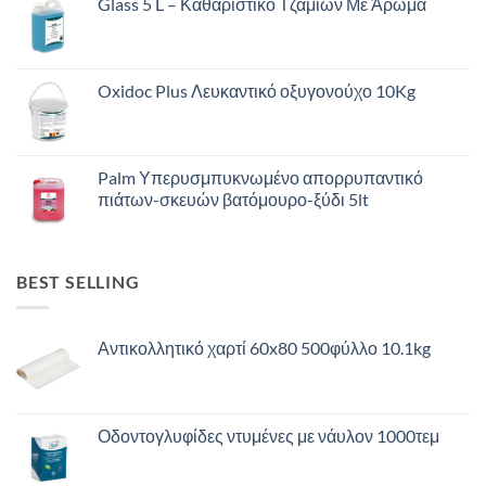
Glass 5 L – Καθαριστικό Τζαμιών Με Άρωμα
Oxidoc Plus Λευκαντικό οξυγονούχο 10Kg
Palm Υπερυσμπυκνωμένο απορρυπαντικό
πιάτων-σκευών βατόμουρο-ξύδι 5lt
BEST SELLING
Αντικολλητικό χαρτί 60x80 500φύλλο 10.1kg
Οδοντογλυφίδες ντυμένες με νάυλον 1000τεμ