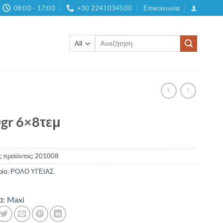
08:00 - 17:00
+30 2241034500
Επικοινωνία
Αναζήτηση
για:
gr 6×8τεμ
 προϊόντος:
201008
ρία:
ΡΟΛΟ ΥΓΕΙΑΣ
α:
Maxi