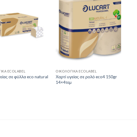
ΙΚΑ ECOLABEL
ΟΙΚΟΛΟΓΙΚΑ ECOLABEL
είας σε φύλλα eco natural
Χαρτί υγείας σε ρολό eco4 150gr
μ
14×4τεμ