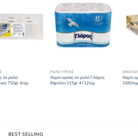
Σ
ΡΟΛΟ ΥΓΕΙΑΣ
ΟΙΚΟΛΟΓ
ας σε ρολό
Χαρτί υγείας σε ρολό Γλάρος
Χαρτί υγ
ικό 750gr 6τεμ
δίφυλλο 115gr 4×12τεμ
3360τε
BEST SELLING