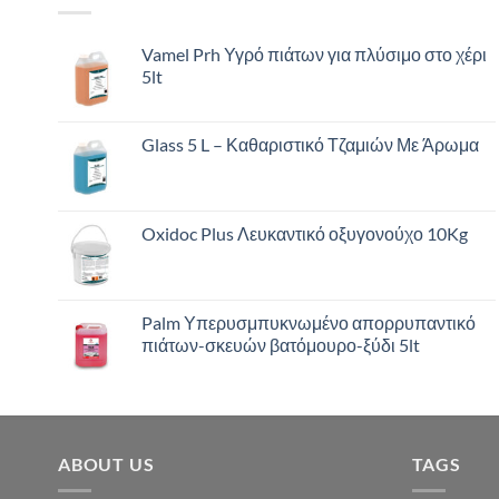
Vamel Prh Υγρό πιάτων για πλύσιμο στο χέρι
5lt
Glass 5 L – Καθαριστικό Τζαμιών Με Άρωμα
Oxidoc Plus Λευκαντικό οξυγονούχο 10Kg
Palm Υπερυσμπυκνωμένο απορρυπαντικό
πιάτων-σκευών βατόμουρο-ξύδι 5lt
ABOUT US
TAGS