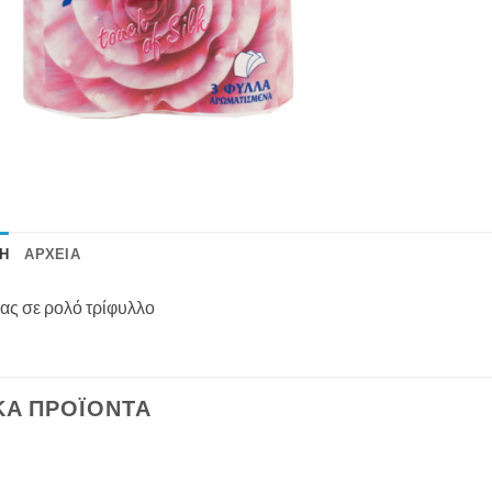
Ή
ΑΡΧΕΊΑ
ίας σε ρολό τρίφυλλο
ΚΆ ΠΡΟΪΌΝΤΑ