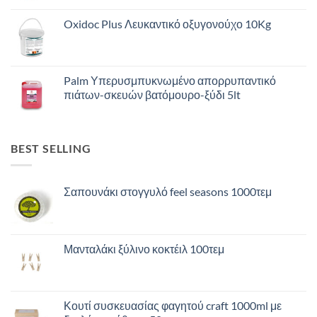
Oxidoc Plus Λευκαντικό οξυγονούχο 10Kg
Palm Υπερυσμπυκνωμένο απορρυπαντικό
πιάτων-σκευών βατόμουρο-ξύδι 5lt
BEST SELLING
Σαπουνάκι στογγυλό feel seasons 1000τεμ
Μανταλάκι ξύλινο κοκτέιλ 100τεμ
Κουτί συσκευασίας φαγητού craft 1000ml με