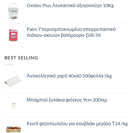
Oxidoc Plus Λευκαντικό οξυγονούχο 10Kg
Palm Υπερυσμπυκνωμένο απορρυπαντικό
πιάτων-σκευών βατόμουρο-ξύδι 5lt
BEST SELLING
Αντικολλητικό χαρτί 40x60 500φύλλα 5kg
Μπαμπού ξυλάκια φιόγκος 9cm 200τεμ
Κουτί ψητοπωλείου για σουβλάκι μεγάλο Τ24 /kg