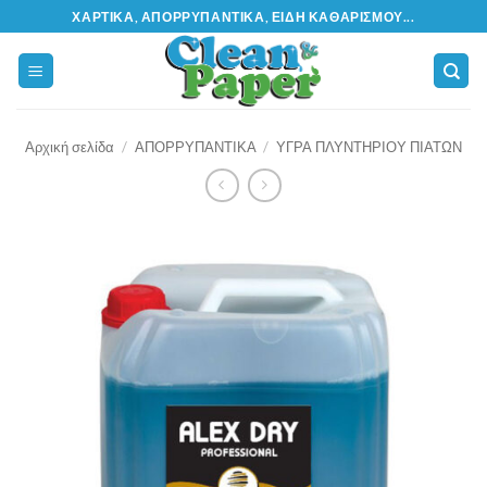
Μετάβαση
ΧΑΡΤΙΚΆ, ΑΠΟΡΡΥΠΑΝΤΙΚΆ, ΕΊΔΗ ΚΑΘΑΡΙΣΜΟΎ...
στο
περιεχόμενο
Αρχική σελίδα
/
ΑΠΟΡΡΥΠΑΝΤΙΚΑ
/
ΥΓΡΑ ΠΛΥΝΤΗΡΙΟΥ ΠΙΑΤΩΝ