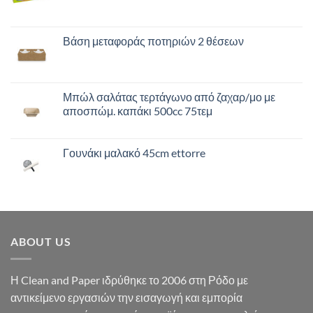
Βάση μεταφοράς ποτηριών 2 θέσεων
Μπώλ σαλάτας τερτάγωνο από ζαχαρ/μο με
αποσπώμ. καπάκι 500cc 75τεμ
Γουνάκι μαλακό 45cm ettorre
ABOUT US
Η Clean and Paper ιδρύθηκε το 2006 στη Ρόδο με
αντικείμενο εργασιών την εισαγωγή και εμπορία