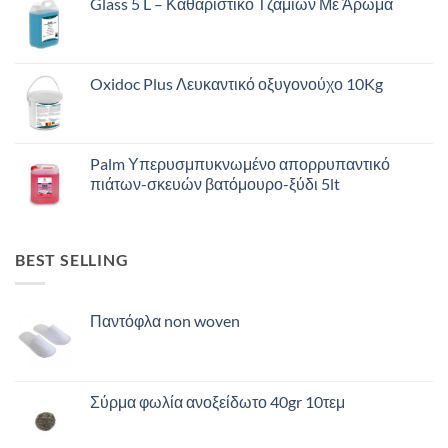
Glass 5 L – Καθαριστικό Τζαμιών Με Άρωμα
Oxidoc Plus Λευκαντικό οξυγονούχο 10Kg
Palm Υπερυσμπυκνωμένο απορρυπαντικό
πιάτων-σκευών βατόμουρο-ξύδι 5lt
BEST SELLING
Παντόφλα non woven
Σύρμα φωλία ανοξείδωτο 40gr 10τεμ