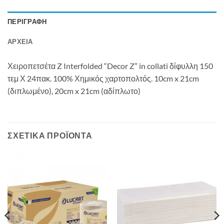
ΠΕΡΙΓΡΑΦΉ
ΑΡΧΕΊΑ
Χειροπετσέτα Z Interfolded “Decor Z” in collati δίφυλλη 150
τεμ Χ 24πακ. 100% Χημικός χαρτοπολτός. 10cm x 21cm
(διπλωμένο), 20cm x 21cm (αδίπλωτο)
ΣΧΕΤΙΚΆ ΠΡΟΪΌΝΤΑ