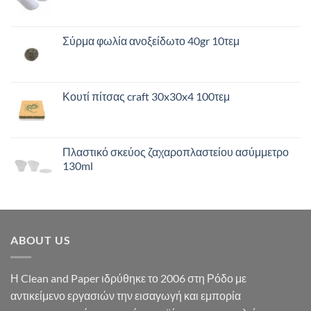
Σύρμα φωλία ανοξείδωτο 40gr 10τεμ
Κουτί πίτσας craft 30x30x4 100τεμ
Πλαστικό σκεύος ζαχαροπλαστείου ασύμμετρο
130ml
ABOUT US
Η Clean and Paper ιδρύθηκε το 2006 στη Ρόδο με
αντικείμενο εργασιών την εισαγωγή και εμπορία