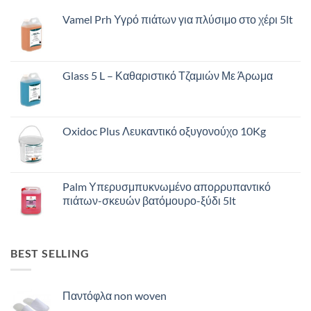
Vamel Prh Υγρό πιάτων για πλύσιμο στο χέρι 5lt
Glass 5 L – Καθαριστικό Τζαμιών Με Άρωμα
Oxidoc Plus Λευκαντικό οξυγονούχο 10Kg
Palm Υπερυσμπυκνωμένο απορρυπαντικό
πιάτων-σκευών βατόμουρο-ξύδι 5lt
BEST SELLING
Παντόφλα non woven