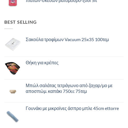
πιάτων-σκευών βατόμουρο-ξύδι 5lt
BEST SELLING
Σακούλα τροφίμων Vacuum 25x35 100τεμ
Θήκη για κρέπες
Μπώλ σαλάτας τετράγωνο από ζαχαρ/μο με
αποσπώμ. καπάκι 750cc 75τεμ
Γουνάκι με μικροϊνες άσπρο μπλε 45cm ettorre