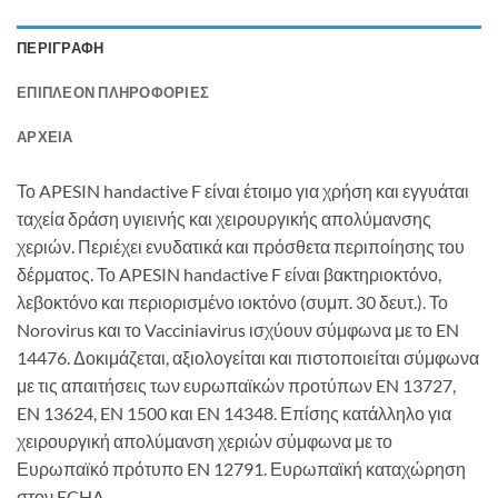
ΠΕΡΙΓΡΑΦΉ
ΕΠΙΠΛΈΟΝ ΠΛΗΡΟΦΟΡΊΕΣ
ΑΡΧΕΊΑ
Το APESIN handactive F είναι έτοιμο για χρήση και εγγυάται
ταχεία δράση υγιεινής και χειρουργικής απολύμανσης
χεριών. Περιέχει ενυδατικά και πρόσθετα περιποίησης του
δέρματος. Το APESIN handactive F είναι βακτηριοκτόνο,
λεβοκτόνο και περιορισμένο ιοκτόνο (συμπ. 30 δευτ.). Το
Norovirus και το Vacciniavirus ισχύουν σύμφωνα με το EN
14476. Δοκιμάζεται, αξιολογείται και πιστοποιείται σύμφωνα
με τις απαιτήσεις των ευρωπαϊκών προτύπων EN 13727,
EN 13624, EN 1500 και EN 14348. Επίσης κατάλληλο για
χειρουργική απολύμανση χεριών σύμφωνα με το
Ευρωπαϊκό πρότυπο EN 12791. Ευρωπαϊκή καταχώρηση
στον ECHA.